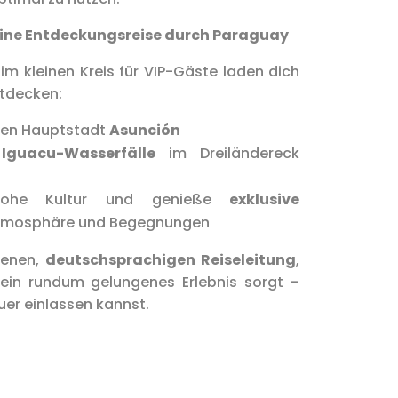
Deine Entdeckungsreise durch Paraguay
 im kleinen Kreis für VIP-Gäste laden dich
ntdecken:
gen Hauptstadt
Asunción
n
Iguacu-Wasserfälle
im Dreiländereck
frohe Kultur und genieße
exklusive
Atmosphäre und Begegnungen
hrenen,
deutschsprachigen Reiseleitung
,
 ein rundum gelungenes Erlebnis sorgt –
er einlassen kannst.