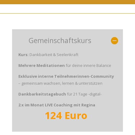
Gemeinschaftskurs
Kurs:
Dankbarkeit & Seelenkraft
Mehrere Meditationen
für deine innere Balance
Exklusive interne Teilnehmerinnen-Community
– gemeinsam wachsen, lernen & unterstützen
Dankbarkeitstagebuch
für 21 Tage -digital-
2 x im Monat LIVE Coaching mit Regina
124 Euro