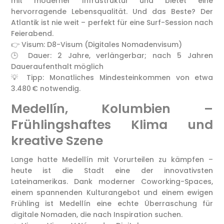
mit moderner Infrastruktur und bietet eine
hervorragende Lebensqualität. Und das Beste? Der
Atlantik ist nie weit – perfekt für eine Surf-Session nach
Feierabend.
👉 Visum: D8-Visum (Digitales Nomadenvisum)
🕒 Dauer: 2 Jahre, verlängerbar; nach 5 Jahren
Daueraufenthalt möglich
💡 Tipp: Monatliches Mindesteinkommen von etwa
3.480 € notwendig.
Medellín, Kolumbien –
Frühlingshaftes Klima und
kreative Szene
Lange hatte Medellín mit Vorurteilen zu kämpfen –
heute ist die Stadt eine der innovativsten
Lateinamerikas. Dank moderner Coworking-Spaces,
einem spannenden Kulturangebot und einem ewigen
Frühling ist Medellín eine echte Überraschung für
digitale Nomaden, die nach Inspiration suchen.